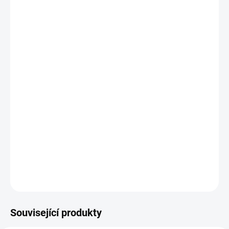
MŮŽEME
DORUČIT DO:
10.8.2026
−
+
Přidat do košíku
Nádherně provedený hrnek s unikátní vypálenou grafikou
s motivem PLDVK
Grafika je vypálená takže nedochází k žádnému odloupávání ani
jinému poškozování grafiky. Udělejte sobě nebo někomu radost
zakoupením tohoto ideálního a originálního dárku.
DETAILNÍ INFORMACE
ZEPTAT SE
Související produkty