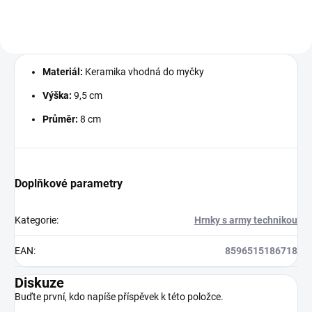
retro motivů.
Materiál:
Keramika vhodná do myčky
Výška:
9,5 cm
Průměr:
8 cm
Doplňkové parametry
Kategorie
:
Hrnky s army technikou
EAN
:
8596515186718
Diskuze
Buďte první, kdo napíše příspěvek k této položce.