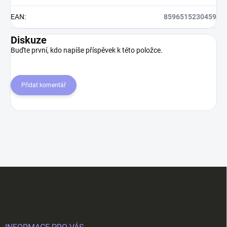
EAN
:
8596515230459
Diskuze
Buďte první, kdo napíše příspěvek k této položce.
Přidat komentář
Z
á
p
a
t