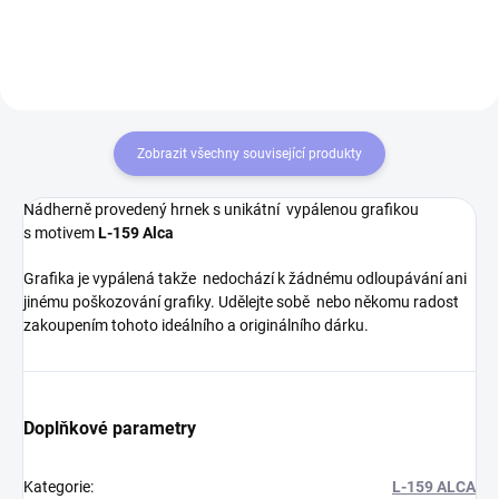
pro milovníky retro...
odolnost a atraktivní design s
leteckou...
Zobrazit všechny související produkty
Nádherně provedený hrnek s unikátní vypálenou grafikou
s motivem
L-159 Alca
Grafika je vypálená takže nedochází k žádnému odloupávání ani
jinému poškozování grafiky. Udělejte sobě nebo někomu radost
zakoupením tohoto ideálního a originálního dárku.
Doplňkové parametry
Kategorie
:
L-159 ALCA