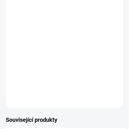
MŮŽEME
DORUČIT DO:
11.8.2026
−
+
Přidat do košíku
Nádherně provedený hrnek s unikátní vypálenou grafikou
s motivem
L-159 Alca
Grafika je vypálená takže nedochází k žádnému odloupávání ani
jinému poškozování grafiky. Udělejte sobě nebo někomu radost
zakoupením tohoto ideálního a originálního dárku.
DETAILNÍ INFORMACE
ZEPTAT SE
Související produkty