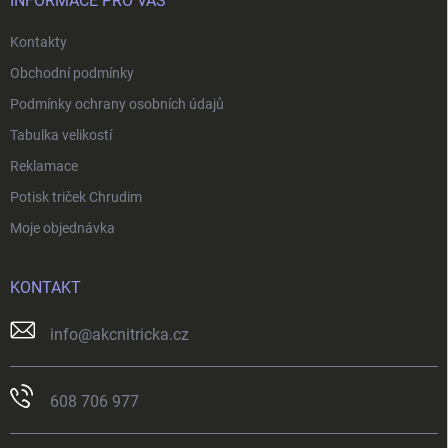
í
INFORMACE PRO VÁS
Kontakty
Obchodní podmínky
Podmínky ochrany osobních údajů
Tabulka velikostí
Reklamace
Potisk triček Chrudim
Moje objednávka
KONTAKT
info
@
akcnitricka.cz
608 706 977