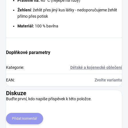
Pratelné na:
40 °C (nejlépe na ruby)
Žehlení
: žehlit přes jiný kus látky - nedoporučujeme žehlit
přímo přes potisk
Materiál:
100 % bavlna
Doplňkové parametry
Kategorie
:
Dětské a kojenecké oblečení
EAN
:
Zvolte variantu
Diskuze
Buďte první, kdo napíše příspěvek k této položce.
Přidat komentář