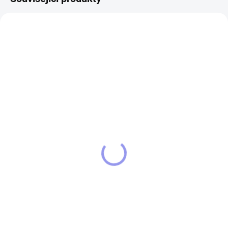
16481
12897
SKLADEM
SKLADEM
Čepice princezna po
Povlak na polštářek
mamince
princezna po mamince
299 Kč
299 Kč
Do košíku
Do košíku
Zimní čepice s
Povlak na polštářek o rozměru
motivem: PRINCEZNA PO
40x40 cm s originálním motivem
MAMINCE 100% Polyakryl (Soft-
princezna po mamince