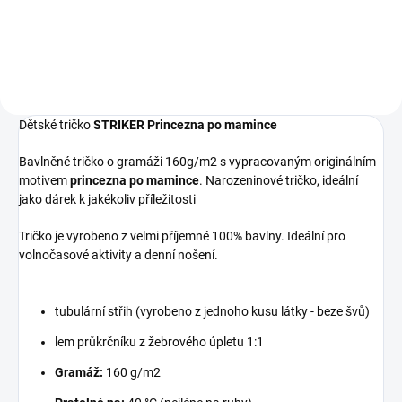
Touch) dvouvrstvý úplet
Thinsulate™ podšívka univerzální
velikost tištěné logo
Dětské tričko
STRIKER Princezna po mamince
Bavlněné tričko o gramáži 160g/m2 s vypracovaným originálním
motivem
princezna po mamince
. Narozeninové tričko, ideální
jako dárek k jakékoliv příležitosti
Tričko je vyrobeno z velmi příjemné 100% bavlny. Ideální pro
volnočasové aktivity a denní nošení.
tubulární střih (vyrobeno z jednoho kusu látky - beze švů)
lem průkrčníku z žebrového úpletu 1:1
Gramáž:
160 g/m2