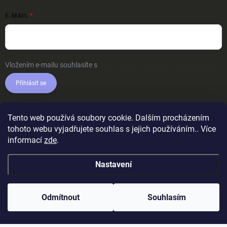
E-MAIL
Vložením e-mailu souhlasíte s
podmínkami ochrany osobních údajů
Přihlásit se
Tento web používá soubory cookie. Dalším procházením
tohoto webu vyjadřujete souhlas s jejich používáním.. Více
informací
zde
.
Nastavení
Odmítnout
Souhlasím
Copyright 2026
AkcniTricka.CZ
. Všechna práva vyhrazena.
Upravit
nastavení cookies