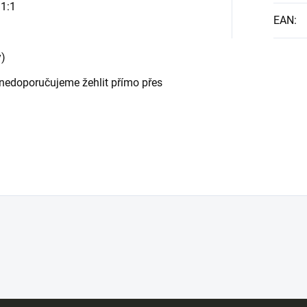
 1:1
EAN
:
y)
 - nedoporučujeme žehlit přímo přes