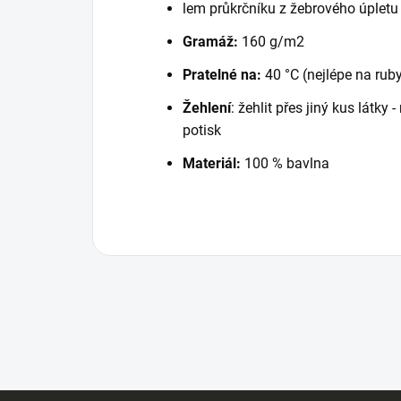
lem průkrčníku z žebrového úpletu
Gramáž:
160 g/m2
Pratelné na:
40 °C (nejlépe na rub
Žehlení
: žehlit přes jiný kus látky
potisk
Materiál:
100 % bavlna
Z