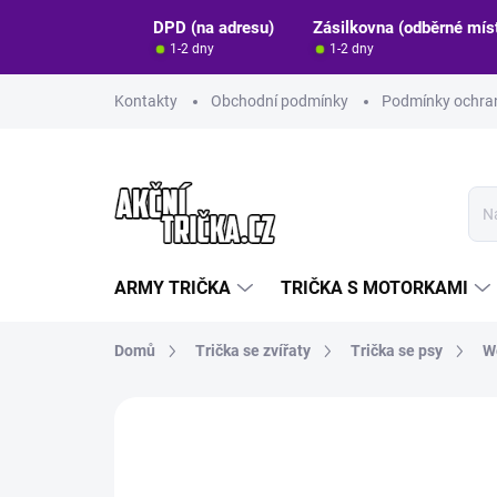
Přejít
DPD (na adresu)
Zásilkovna (odběrné mís
na
1-2 dny
1-2 dny
obsah
Kontakty
Obchodní podmínky
Podmínky ochran
ARMY TRIČKA
TRIČKA S MOTORKAMI
Domů
Trička se zvířaty
Trička se psy
W
Neohodnoceno
Podrobnosti hodn