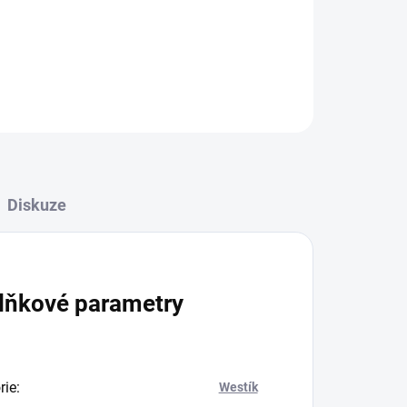
ZEPTAT SE
Diskuze
lňkové parametry
rie
:
Westík