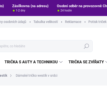
to)
Zásilkovna (na adresu)
Osobní odběr na provozovně C
1-2 dny
24 hodin
y osobních údajů
Tabulka velikostí
Reklamace
Potisk triče
Hledat
TRIČKA S AUTY A TECHNIKOU
TRIČKA SE ZVÍŘATY
estík
Dámské tričko westík v srdci
ocení
ZNAČKA:
STRIKER
389 Kč