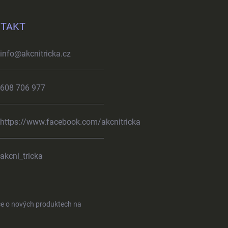
TAKT
info
@
akcnitricka.cz
608 706 977
https://www.facebook.com/akcnitricka
akcni_tricka
ce o nových produktech na