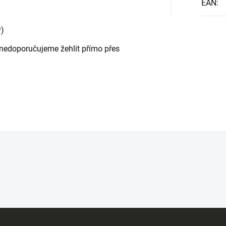
EAN
:
y)
 - nedoporučujeme žehlit přímo přes