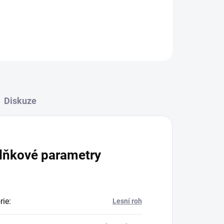
ZEPTAT SE
Diskuze
lňkové parametry
rie
:
Lesní roh