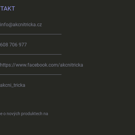
TAKT
info
@
akcnitricka.cz
608 706 977
https://www.facebook.com/akcnitricka
akcni_tricka
ce o nových produktech na