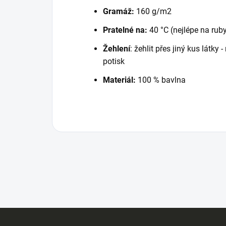
Gramáž:
160 g/m2
Pratelné na:
40 °C (nejlépe na rub
Žehlení
: žehlit přes jiný kus látky
potisk
Materiál:
100 % bavlna
Z
á