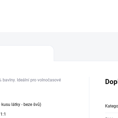
DETAILNÍ INFORMACE
% bavlny. Ideální pro volnočasové
Dop
 kusu látky - beze švů)
Katego
 1:1