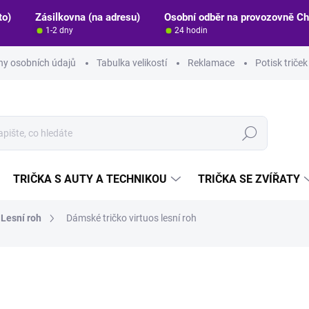
to)
Zásilkovna (na adresu)
Osobní odběr na provozovně C
1-2 dny
24 hodin
y osobních údajů
Tabulka velikostí
Reklamace
Potisk triče
Hledat
TRIČKA S AUTY A TECHNIKOU
TRIČKA SE ZVÍŘATY
Lesní roh
Dámské tričko virtuos lesní roh
ocení
ZNAČKA:
STRIKER
390 Kč