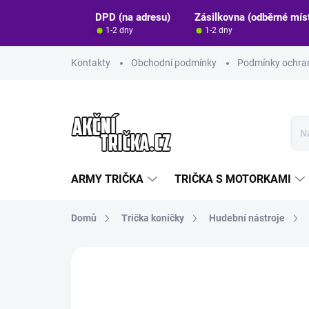
Přejít
DPD (na adresu)
Zásilkovna (odběrné mís
na
1-2 dny
1-2 dny
obsah
Kontakty
Obchodní podmínky
Podmínky ochran
ARMY TRIČKA
TRIČKA S MOTORKAMI
Domů
Trička koníčky
Hudební nástroje
Neohodnoceno
Podrobnosti hodn