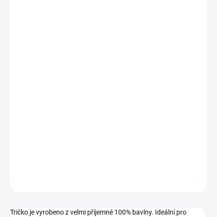
VELIKOST
MŮŽEME DORUČIT DO:
ZVOLTE VARIANTU
−
+
Přidat do košíku
Dámské tričko
STRIKER Virtuos Klarinet
Bavlněné tričko o gramáži 160g/m2 s vypracovaným originálním
motivem
klarinet
. Narozeninové tričko, ideální jako dárek k
jakékoliv příležitosti. Máte doma virtuosa ? Udělejte mu radost
tričkem.
DETAILNÍ INFORMACE
ZEPTAT SE
Tričko je vyrobeno z velmi příjemné 100% bavlny. Ideální pro