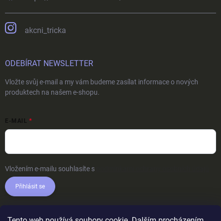
akcni_tricka
ODEBÍRAT NEWSLETTER
Vložte svůj e-mail a my vám budeme zasílat informace o nových
produktech na našem e-shopu.
E-MAIL
Vložením e-mailu souhlasíte s
podmínkami ochrany osobních údajů
Přihlásit se
Tento web používá soubory cookie. Dalším procházením