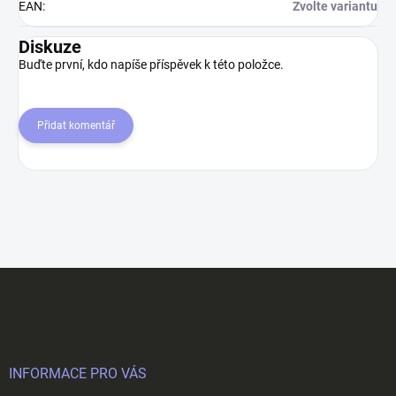
EAN
:
Zvolte variantu
Diskuze
Buďte první, kdo napíše příspěvek k této položce.
Přidat komentář
Z
á
p
a
t
í
INFORMACE PRO VÁS