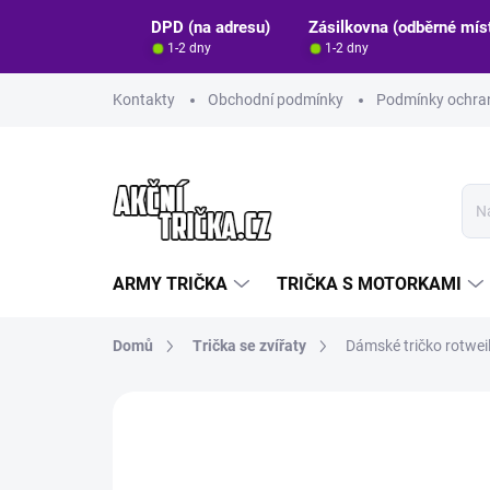
Přejít
DPD (na adresu)
Zásilkovna (odběrné mís
na
1-2 dny
1-2 dny
obsah
Kontakty
Obchodní podmínky
Podmínky ochran
ARMY TRIČKA
TRIČKA S MOTORKAMI
Domů
Trička se zvířaty
Dámské tričko rotwei
Neohodnoceno
Podrobnosti hodn