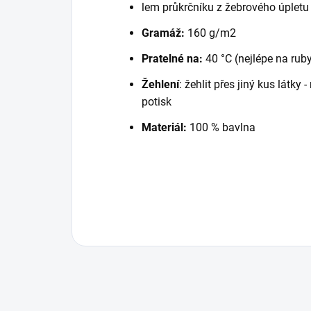
lem průkrčníku z žebrového úpletu
Gramáž:
160 g/m2
Pratelné na:
40 °C (nejlépe na rub
Žehlení
: žehlit přes jiný kus látky
potisk
Materiál:
100 % bavlna