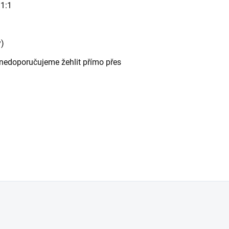
 1:1
y)
 - nedoporučujeme žehlit přímo přes