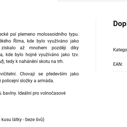
Dop
ecké
psí plemeno
molossoidního typu.
ěkého Říma, kde bylo využíváno jako
 získalo až mnohem později díky
Katego
, kde bylo hojně využíváno jako tzv.
d
), tedy k nahánění skotu na trh.
EAN
:
ičitelní. Chovají se především jako
 i policejní složky a armáda.
% bavlny. Ideální pro volnočasové
 kusu látky - beze švů)