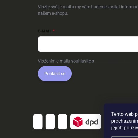
Vložte svůj e-mail a my vám budeme zasílat informa
našem e-shopu.
E-MAIL
Vložením e-mailu souhlasíte s
podmínkami ochrany o
Přihlásit se
Tento web p
procházením
jejich použí