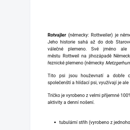
Rotvajler
(německy: Rottweiler) je něm
Jeho historie sahá až do dob
Starov
válečné plemeno. Své jméno ale
městu
Rottweil
na jihozápadě
Německa
řeznické plemeno (německy
Metzgerhun
Tito psi jsou houževnatí a dobře cv
společenští a hlídací psi, využívají je ale
Tričko je vyrobeno z velmi příjemné 100
aktivity a denní nošení.
tubulární střih (vyrobeno z jednoho