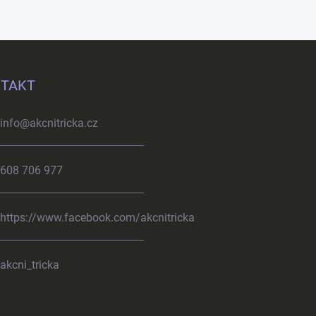
TAKT
info
@
akcnitricka.cz
608 706 977
https://www.facebook.com/akcnitricka
akcni_tricka