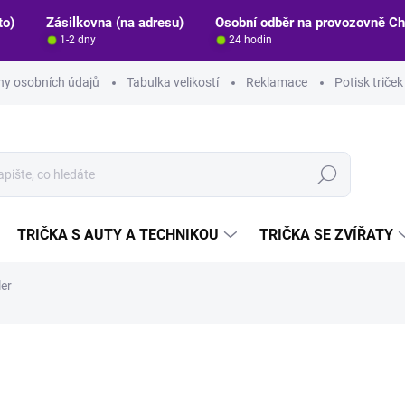
to)
Zásilkovna (na adresu)
Osobní odběr na provozovně C
1-2 dny
24 hodin
y osobních údajů
Tabulka velikostí
Reklamace
Potisk triče
Hledat
TRIČKA S AUTY A TECHNIKOU
TRIČKA SE ZVÍŘATY
ler
ocení
ZNAČKA:
STRIKER
390 Kč