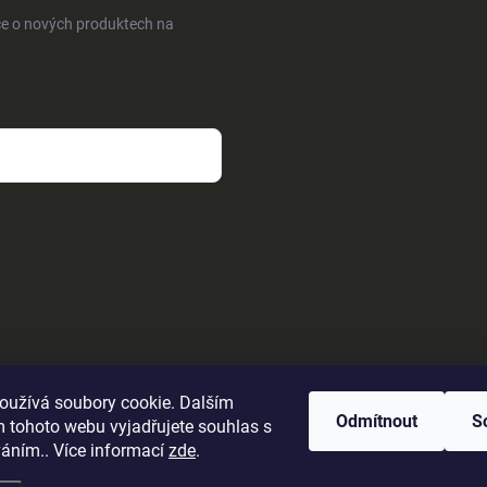
ce o nových produktech na
sobních údajů
oužívá soubory cookie. Dalším
Odmítnout
S
 tohoto webu vyjadřujete souhlas s
váním.. Více informací
zde
.