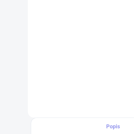
SKLADEM
Kšiltovka rottweiler
Dá
2
349 Kč
34
Do košíku
Pěti panelová kšiltovka s předním
panelem beze švů, s šestkrát
Tri
prošitým kšiltem.
logo
gra
vyp
moti
vše
Popis