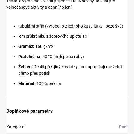
Tričko je vyrobeno z velmi příjemné 100% bavlny. Ideální pro
volnočasové aktivity a denní nošení.
tubulární střih (vyrobeno z jednoho kusu látky - beze švů)
lem průkrčníku z žebrového úpletu 1:1
Gramáž:
160 g/m2
Pratelné na:
40 °C (nejlépe na ruby)
Žehlení
: žehlit přes jiný kus látky - nedoporučujeme žehlit
přímo přes potisk
Materiál:
100 % bavlna
Doplňkové parametry
Kategorie
:
Pudl