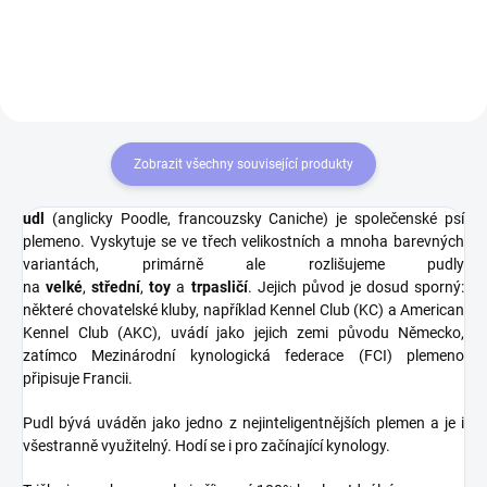
všechny milovníky psů.
Zobrazit všechny související produkty
udl
(anglicky
Poodle,
francouzsky
Caniche) je
společenské
psí
plemeno. Vyskytuje se ve třech velikostních a mnoha barevných
variantách, primárně ale rozlišujeme pudly
na
velké
,
střední
,
toy
a
trpasličí
. Jejich původ je dosud sporný:
některé chovatelské kluby, například
Kennel Club
(KC) a
American
Kennel Club
(AKC), uvádí jako jejich zemi původu
Německo,
zatímco
Mezinárodní kynologická federace
(FCI) plemeno
připisuje
Francii.
Pudl bývá uváděn jako jedno z nejinteligentnějších plemen
a je i
všestranně využitelný. Hodí se i pro začínající
kynology.