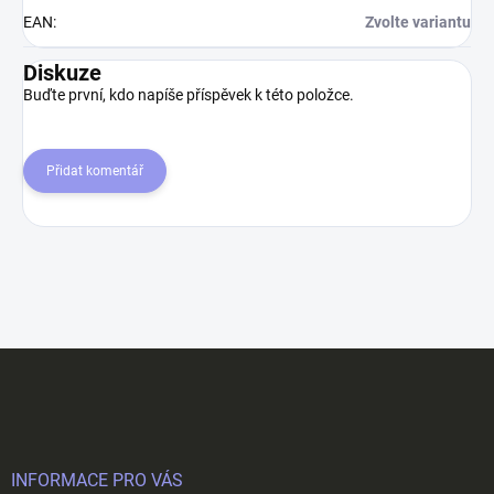
EAN
:
Zvolte variantu
Diskuze
Buďte první, kdo napíše příspěvek k této položce.
Přidat komentář
Z
á
p
a
t
í
INFORMACE PRO VÁS