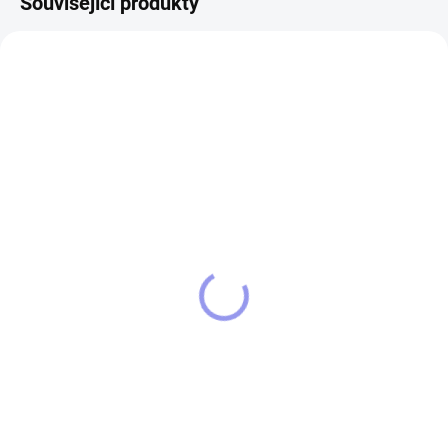
Související produkty
13353
11889/CER
SKLADEM
SKLADEM
Kšiltovka Pudl
Dámské tričko pudl
349 Kč
390 Kč
Do košíku
Detail
Pěti panelová kšiltovka s předním
Tričko STRIKER Pudl bavlněné
panelem beze švů, s šestkrát
tričko o gramáži 160g/m2 s
prošitým kšiltem.
vypracovaným originálním
motivem Pudl. Tričko pro