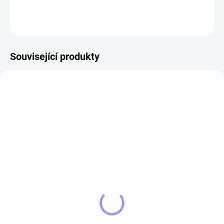
ZEPTAT SE
Související produkty
13338
13530/CER
SKLADEM
SKLADEM
Kšiltovka Papillon
Dámské tričko Papillon 2
349 Kč
349 Kč