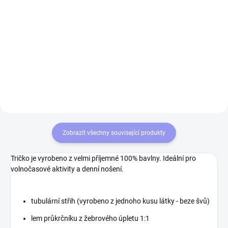
Do košíku
Detail
Pěti panelová kšiltovka s předním
Tričko STRIKER Papillon - malé
panelem beze švů, s šestkrát
logo na prsa bavlněné tričko o
prošitým kšiltem.
gramáži 160g/m2 s
vypracovaným originálním
motivem Papillon. Tričko pro
všechny milovníky psů.
Zobrazit všechny související produkty
Tričko je vyrobeno z velmi příjemné 100% bavlny. Ideální pro
volnočasové aktivity a denní nošení.
tubulární střih (vyrobeno z jednoho kusu látky - beze švů)
lem průkrčníku z žebrového úpletu 1:1