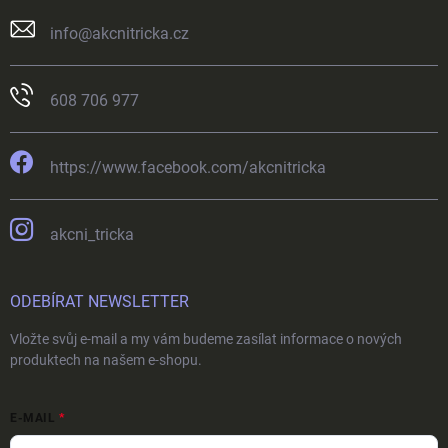
info
@
akcnitricka.cz
608 706 977
https://www.facebook.com/akcnitricka
akcni_tricka
ODEBÍRAT NEWSLETTER
Vložte svůj e-mail a my vám budeme zasílat informace o nových
produktech na našem e-shopu.
E-MAIL