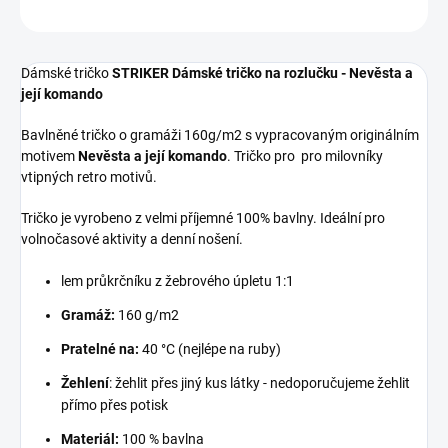
ZEPTAT SE
Dámské tričko
STRIKER Dámské tričko na rozlučku - Nevěsta a
její komando
Bavlněné tričko o gramáži 160g/m2 s vypracovaným originálním
motivem
Nevěsta a její komando
. Tričko pro pro milovníky
vtipných retro motivů.
Tričko je vyrobeno z velmi příjemné 100% bavlny. Ideální pro
volnočasové aktivity a denní nošení.
lem průkrčníku z žebrového úpletu 1:1
Gramáž:
160 g/m2
Pratelné na:
40 °C (nejlépe na ruby)
Žehlení
: žehlit přes jiný kus látky - nedoporučujeme žehlit
přímo přes potisk
Materiál:
100 % bavlna