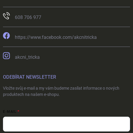
608 706 977
https://www.facebook.com/akcnitricka
akcni_tricka
ODEBÍRAT NEWSLETTER
Vložte svůj e-mail a my vám budeme zasílat informace o nových
produktech na našem e-shopu.
E-MAIL