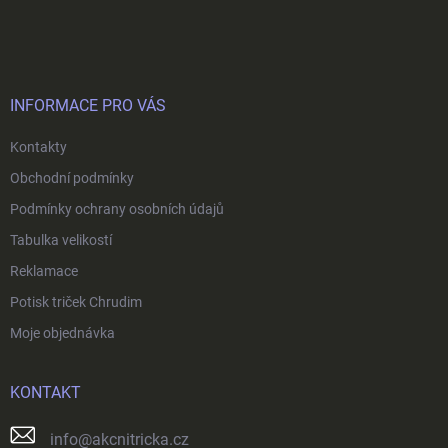
á
p
a
t
í
INFORMACE PRO VÁS
Kontakty
Obchodní podmínky
Podmínky ochrany osobních údajů
Tabulka velikostí
Reklamace
Potisk triček Chrudim
Moje objednávka
KONTAKT
info
@
akcnitricka.cz