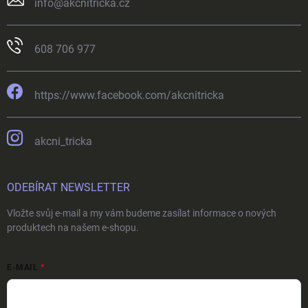
info
@
akcnitricka.cz
608 706 977
https://www.facebook.com/akcnitricka
akcni_tricka
ODEBÍRAT NEWSLETTER
Vložte svůj e-mail a my vám budeme zasílat informace o nových
produktech na našem e-shopu.
E-MAIL