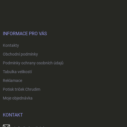
Z
á
p
a
t
í
INFORMACE PRO VÁS
Kontakty
Obchodní podmínky
Podmínky ochrany osobních údajů
Tabulka velikostí
Reklamace
Potisk triček Chrudim
Moje objednávka
KONTAKT