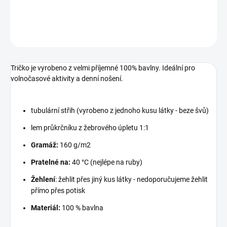
DETAILNÍ INFORMACE
ZEPTAT SE
Tričko je vyrobeno z velmi příjemné 100% bavlny. Ideální pro
volnočasové aktivity a denní nošení.
tubulární střih (vyrobeno z jednoho kusu látky - beze švů)
lem průkrčníku z žebrového úpletu 1:1
Gramáž:
160 g/m2
Pratelné na:
40 °C (nejlépe na ruby)
Žehlení
: žehlit přes jiný kus látky - nedoporučujeme žehlit
přímo přes potisk
Materiál:
100 % bavlna