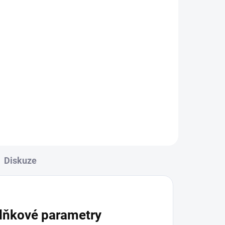
l
ucí
na
320
Diskuze
lňkové parametry