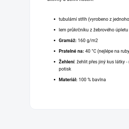
tubulární střih (vyrobeno z jednoho
lem průkrčníku z žebrového úpletu
Gramáž:
160 g/m2
Pratelné na:
40 °C (nejlépe na rub
Žehlení
: žehlit přes jiný kus látky
potisk
Materiál:
100 % bavlna