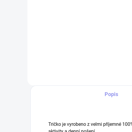
spaniel
Ch
349 Kč
39
Do košíku
Pěti panelová kšiltovka s předním
Tri
panelem beze švů, s šestkrát
Span
prošitým kšiltem.
160
ori
Span
milo
Popis
Tričko je vyrobeno z velmi příjemné 100
aktivity a denní nošení.