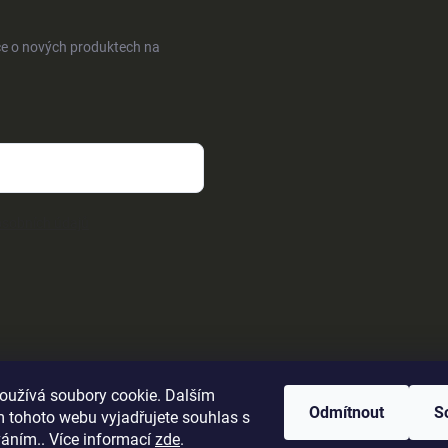
ce o nových produktech na
sobních údajů
oužívá soubory cookie. Dalším
Odmítnout
S
 tohoto webu vyjadřujete souhlas s
váním.. Více informací
zde
.