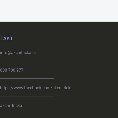
TAKT
info
@
akcnitricka.cz
608 706 977
https://www.facebook.com/akcnitricka
akcni_tricka