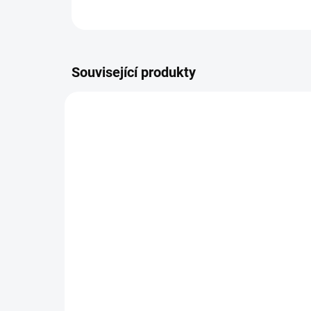
Související produkty
13308
SKLADEM
Kšiltovka King Charles
Dá