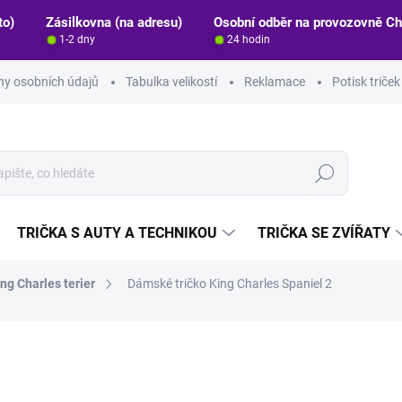
to)
Zásilkovna (na adresu)
Osobní odběr na provozovně C
1-2 dny
24 hodin
y osobních údajů
Tabulka velikostí
Reklamace
Potisk triče
Hledat
TRIČKA S AUTY A TECHNIKOU
TRIČKA SE ZVÍŘATY
ng Charles terier
Dámské tričko King Charles Spaniel 2
ocení
ZNAČKA:
STRIKER
349 Kč