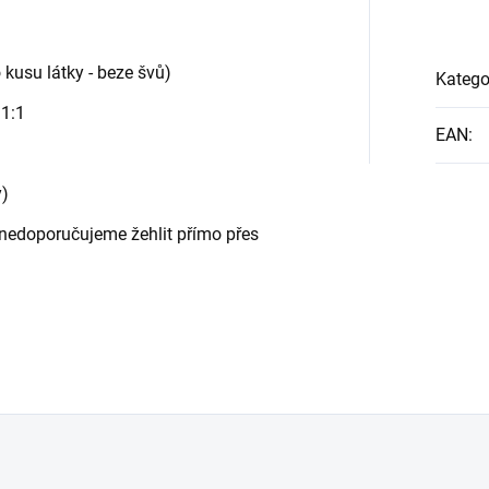
 kusu látky - beze švů)
Katego
 1:1
EAN
:
y)
 - nedoporučujeme žehlit přímo přes