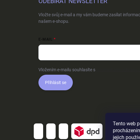
ODEBÍRAT NEWSLETTER
Vložte svůj e-mail a my vám budeme zasílat informa
našem e-shopu.
E-MAIL
Vložením e-mailu souhlasíte s
podmínkami ochrany o
Přihlásit se
Tento web p
procházením
jejich použí