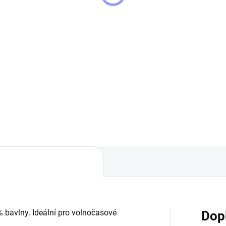
arles Spaniel
Charles Spaniel
0 Kč
990 Kč
Detail
Detai
čko STRIKER King Charles
Dámská kvalitní MIKINA s kap
iel bavlněné tričko o gramáži
- King Charles Spaniel potisk 
g/m2 s vypracovaným
přední straně + na rukávech 
ginálním motivem King Charles
g/m2 (65% bavlna + 35%
iel. Tričko pro všechny
polyester) lehce vypasovaný
vníky psů.
střih, kapuce s...
% bavlny. Ideální pro volnočasové
Dop