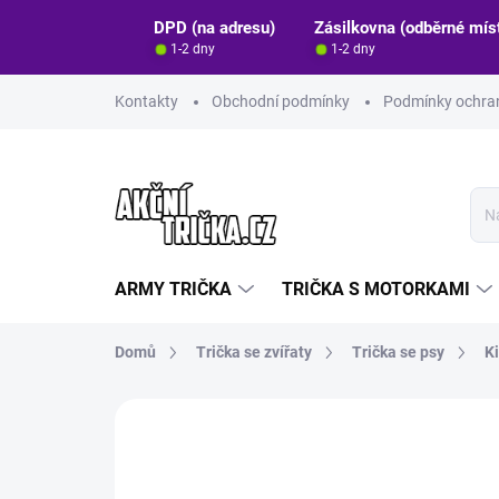
Přejít
DPD (na adresu)
Zásilkovna (odběrné mís
na
1-2 dny
1-2 dny
obsah
Kontakty
Obchodní podmínky
Podmínky ochran
ARMY TRIČKA
TRIČKA S MOTORKAMI
Domů
Trička se zvířaty
Trička se psy
Ki
Neohodnoceno
Podrobnosti hodn