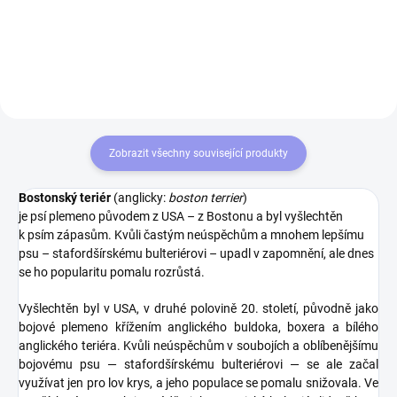
saténový povlak ideální jako
narozeninový dárek, nebo jen tak
pro radost. Pratelný povlak s...
Zobrazit všechny související produkty
Bostonský teriér
(anglicky:
boston terrier
)
je psí plemeno původem z USA – z Bostonu a byl vyšlechtěn
k psím zápasům. Kvůli častým neúspěchům a mnohem lepšímu
psu – stafordšírskému bulteriérovi – upadl v zapomnění, ale dnes
se ho popularitu pomalu rozrůstá.
Vyšlechtěn byl v USA, v druhé polovině 20. století, původně jako
bojové plemeno křížením anglického buldoka, boxera a bílého
anglického teriéra. Kvůli neúspěchům v soubojích a oblíbenějšímu
bojovému psu — stafordšírskému bulteriérovi — se ale začal
využívat jen pro lov krys, a jeho populace se pomalu snižovala. Ve