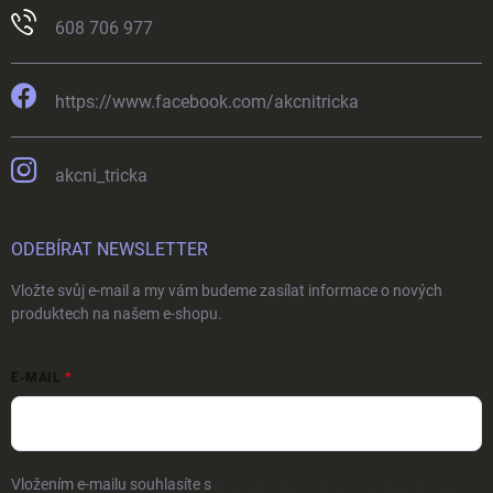
608 706 977
https://www.facebook.com/akcnitricka
akcni_tricka
ODEBÍRAT NEWSLETTER
Vložte svůj e-mail a my vám budeme zasílat informace o nových
produktech na našem e-shopu.
E-MAIL
Vložením e-mailu souhlasíte s
podmínkami ochrany osobních údajů