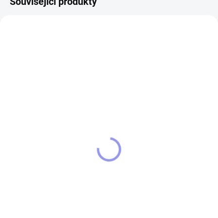
Související produkty
13260
12048
SKLADEM
SKLADEM
Kšiltovka Bostonský
Povlak na polštářek
terier
Bostonský terier
349 Kč
220 Kč
Do košíku
Do košíku
Pěti panelová kšiltovka s předním
Povlak na polštářek s
panelem beze švů, s šestkrát
potiskem Bostonský
prošitým kšiltem.
terier velikosti 40x40 cm.Krásný