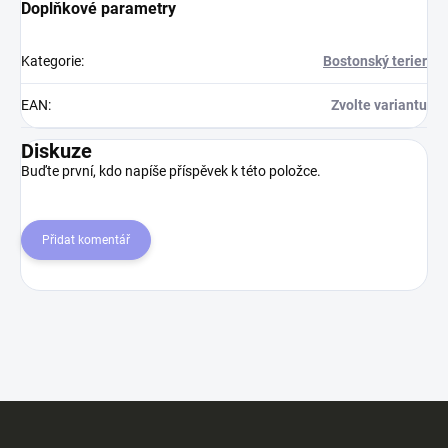
Doplňkové parametry
Kategorie
:
Bostonský terier
EAN
:
Zvolte variantu
Diskuze
Buďte první, kdo napíše příspěvek k této položce.
Přidat komentář
Z
á