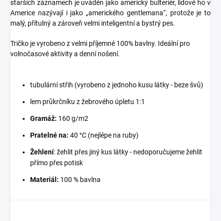
starších záznamech je uváděn jako americký bulteriér, lidově ho v
Americe nazývají i jako „amerického gentlemana“, protože je to
malý, přítulný a zároveň velmi inteligentní a bystrý pes.
Tričko je vyrobeno z velmi příjemné 100% bavlny. Ideální pro
volnočasové aktivity a denní nošení.
tubulární střih (vyrobeno z jednoho kusu látky - beze švů)
lem průkrčníku z žebrového úpletu 1:1
Gramáž:
160 g/m2
Pratelné na:
40 °C (nejlépe na ruby)
Žehlení
: žehlit přes jiný kus látky - nedoporučujeme žehlit
přímo přes potisk
Materiál:
100 % bavlna