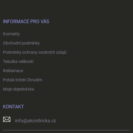
p
a
t
í
INFORMACE PRO VÁS
Kontakty
Obchodní podmínky
Podmínky ochrany osobních údajů
Tabulka velikostí
Reklamace
Potisk triček Chrudim
Moje objednávka
KONTAKT
info
@
akcnitricka.cz