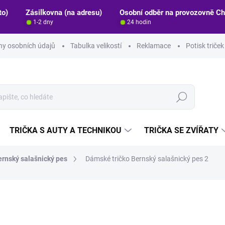
to)
Zásilkovna (na adresu)
Osobní odběr na provozovně C
1-2 dny
24 hodin
y osobních údajů
Tabulka velikostí
Reklamace
Potisk triče
Hledat
TRIČKA S AUTY A TECHNIKOU
TRIČKA SE ZVÍŘATY
ernský salašnický pes
Dámské tričko Bernský salašnický pes 2
ocení
ZNAČKA:
STRIKER
349 Kč