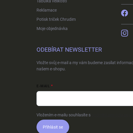
Tabulka velikostí
Reklamace
Potisk triček Chrudim
Moje objednávka
ODEBÍRAT NEWSLETTER
Vložte svůj e-mail a my vám budeme zasílat informa
našem e-shopu.
E-MAIL
Vložením e-mailu souhlasíte s
podmínkami ochrany o
Přihlásit se