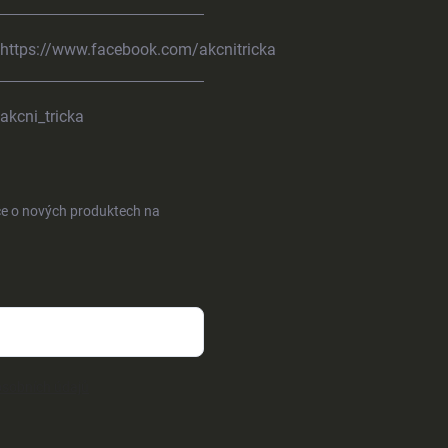
https://www.facebook.com/akcnitricka
akcni_tricka
ce o nových produktech na
sobních údajů