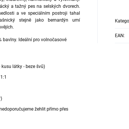
nácký a tažný pes na selských dvorech.
edlosti a ve speciálním postroji tahal
ašnický stejně jako bernardýn umí
Katego
vějích.
EAN
:
% bavlny. Ideální pro volnočasové
 kusu látky - beze švů)
 1:1
y)
 - nedoporučujeme žehlit přímo přes