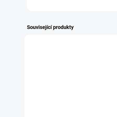
Související produkty
13251
SKLADEM
Kšiltovka Bernský
Pov