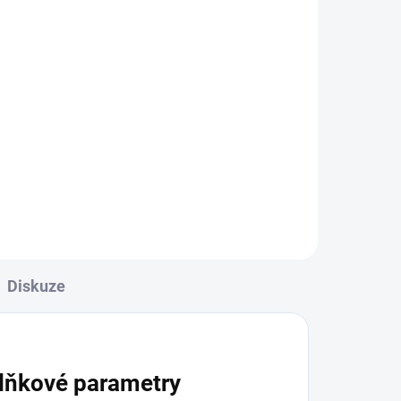
salašnický pes
990 Kč
l
Detail
Dámská kvalitní MIKINA s kapucí
o o
- Bernský salašnický pes potisk
na přední straně + na rukávech
320 g/m2 (65% bavlna + 35%
pes.
polyester) lehce vypasovaný
psů.
střih, kapuce s...
Diskuze
lňkové parametry