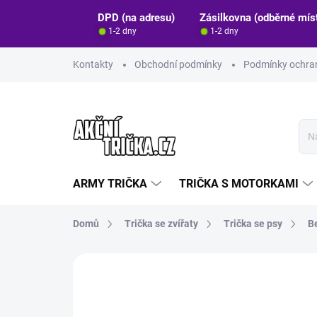
Přejít
DPD (na adresu)
Zásilkovna (odběrné mís
na
1-2 dny
1-2 dny
obsah
Kontakty
Obchodní podmínky
Podmínky ochran
ARMY TRIČKA
TRIČKA S MOTORKAMI
Domů
Trička se zvířaty
Trička se psy
B
Neohodnoceno
Podrobnosti hodn