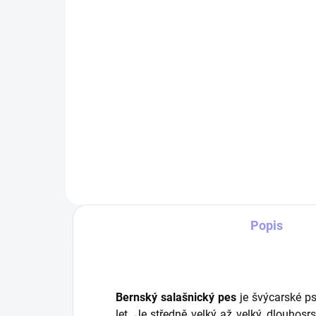
salašnický pes
Be
349 Kč
22
Do košíku
Pěti panelová kšiltovka s předním
Povl
panelem beze švů, s šestkrát
pot
prošitým kšiltem.
pes
saté
naro
pro 
Popis
Bernský salašnický pes
je švýcarské ps
let. Je středně velký až velký, dlouhosr