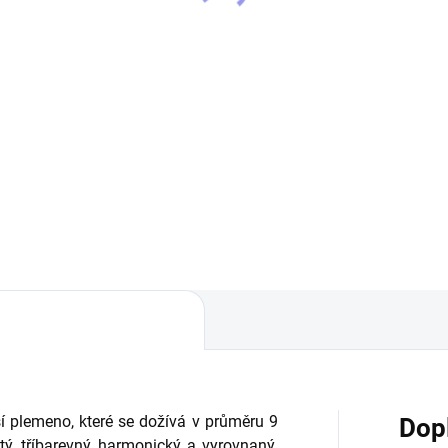
rnský salašnický pes
salašnický pes
0 Kč
390 Kč
Do košíku
Detai
ak na polštářek s
Tričko STRIKER Bernský
iskem Bernský salašnický
salašnický pes bavlněné tričk
 velikosti 40x40 cm.Krásný
gramáži 160g/m2 s
nový povlak ideální jako
vypracovaným originálním
zeninový dárek, nebo jen tak
motivem Bernský salašnický 
radost. Pratelný...
Tričko pro všechny milovníky 
í plemeno, které se dožívá v průměru 9
Dop
stý, tříbarevný, harmonický a vyrovnaný.