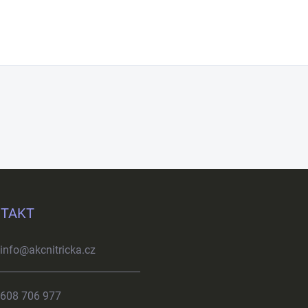
TAKT
info
@
akcnitricka.cz
608 706 977