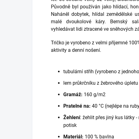
Původně byl používán jako hlídací, ho
Naháněl dobytek, hlídal zemědělské us
malé dvoukolové káry. Bernský sal
vyhledávat lidi ztracené ve sněhových zá
Tričko je vyrobeno z velmi příjemné 100
aktivity a denní nošení.
tubulární střih (vyrobeno z jednoho
lem průkrčníku z žebrového úpletu
Gramáž:
160 g/m2
Pratelné na:
40 °C (nejlépe na rub
Žehlení
: žehlit přes jiný kus látky
potisk
Materiál:
100 % bavlna