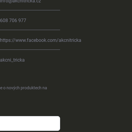
info
@
akcnitricka.cz
608 706 977
https://www.facebook.com/akcnitricka
akcni_tricka
ce o nových produktech na