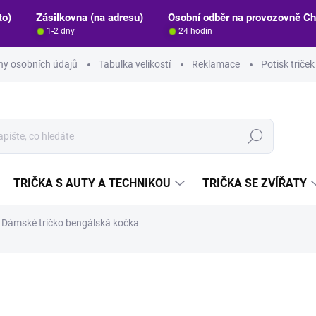
to)
Zásilkovna (na adresu)
Osobní odběr na provozovně C
1-2 dny
24 hodin
y osobních údajů
Tabulka velikostí
Reklamace
Potisk triče
Hledat
TRIČKA S AUTY A TECHNIKOU
TRIČKA SE ZVÍŘATY
Dámské tričko bengálská kočka
ocení
ZNAČKA:
STRIKER
390 Kč