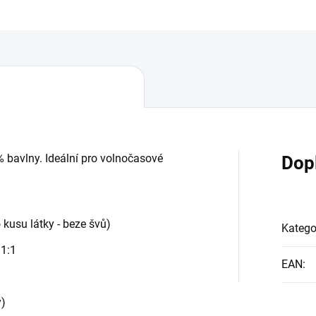
% bavlny. Ideální pro volnočasové
Dop
 kusu látky - beze švů)
Katego
 1:1
EAN
:
y)