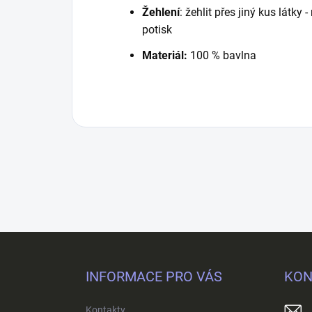
Žehlení
: žehlit přes jiný kus látky
potisk
Materiál:
100 % bavlna
Z
á
p
INFORMACE PRO VÁS
KON
a
t
Kontakty