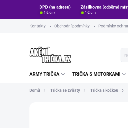
Přejít
DPD (na adresu)
Zásilkovna (odběrné mís
na
1-2 dny
1-2 dny
obsah
Kontakty
Obchodní podmínky
Podmínky ochran
ARMY TRIČKA
TRIČKA S MOTORKAMI
Domů
Trička se zvířaty
Trička s kočkou
Neohodnoceno
Podrobnosti hodn