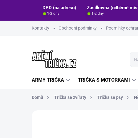
Přejít
DPD (na adresu)
Zásilkovna (odběrné mís
na
1-2 dny
1-2 dny
obsah
Kontakty
Obchodní podmínky
Podmínky ochran
ARMY TRIČKA
TRIČKA S MOTORKAMI
Domů
Trička se zvířaty
Trička se psy
N
Neohodnoceno
Podrobnosti hodn