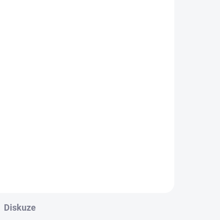
ADEM
cký
l
ucí
ní
m2
ce s
Diskuze