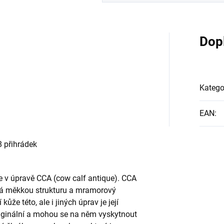
Dop
Katego
EAN
:
8 přihrádek
e v úpravě CCA (cow calf antique). CCA
ává měkkou strukturu a mramorový
ůže této, ale i jiných úprav je její
riginální a mohou se na něm vyskytnout