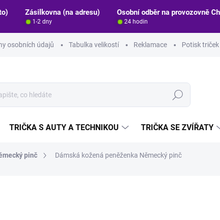
to)
Zásilkovna (na adresu)
Osobní odběr na provozovně C
1-2 dny
24 hodin
y osobních údajů
Tabulka velikostí
Reklamace
Potisk triče
Hledat
TRIČKA S AUTY A TECHNIKOU
TRIČKA SE ZVÍŘATY
ěmecký pinč
Dámská kožená peněženka Německý pinč
ocení
ZNAČKA:
STRIKER
599 Kč