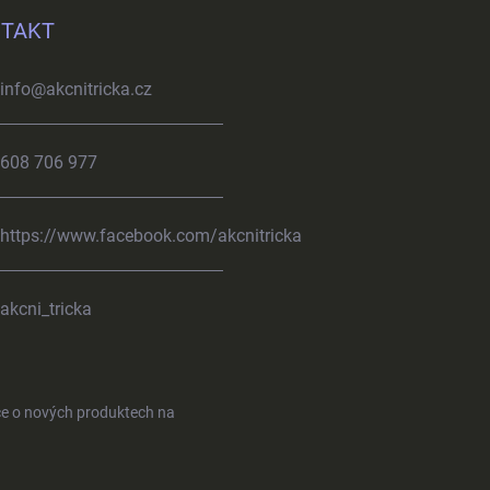
TAKT
info
@
akcnitricka.cz
608 706 977
https://www.facebook.com/akcnitricka
akcni_tricka
ce o nových produktech na