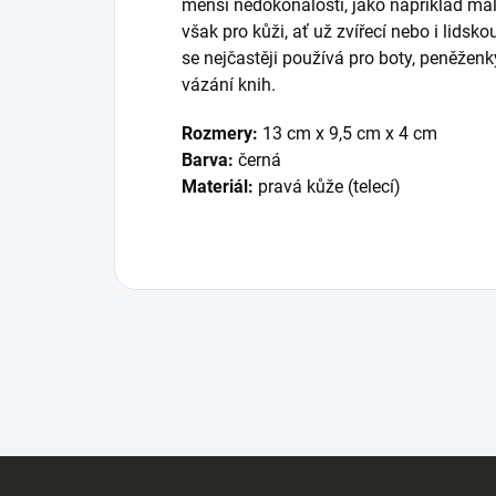
menší nedokonalosti, jako například mal
však pro kůži, ať už zvířecí nebo i lidsko
se nejčastěji používá pro boty, peněžen
vázání knih.
Rozmery:
13 cm x 9,5 cm x 4 cm
Barva:
černá
Materiál:
pravá kůže (telecí)
Z
á