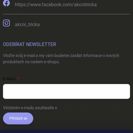
https://www.facebook.com/akcnitricka
akcni_tricka
ODEBÍRAT NEWSLETTER
Vložte svůj e-mail a my vám budeme zasílat informace o nových
produktech na našem e-shopu.
E-MAIL
Vložením e-mailu souhlasíte s
podmínkami ochrany osobních údajů
Přihlásit se