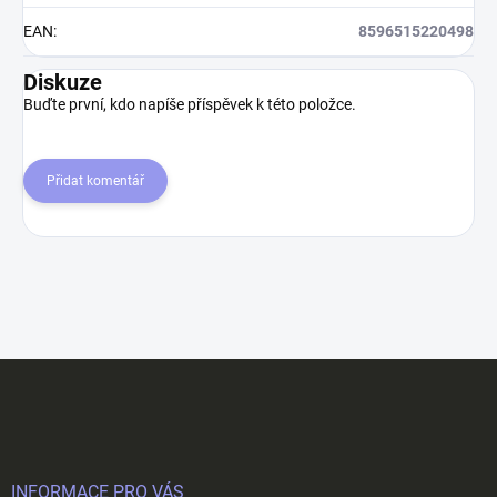
EAN
:
8596515220498
Diskuze
Buďte první, kdo napíše příspěvek k této položce.
Přidat komentář
Z
á
p
a
t
í
INFORMACE PRO VÁS