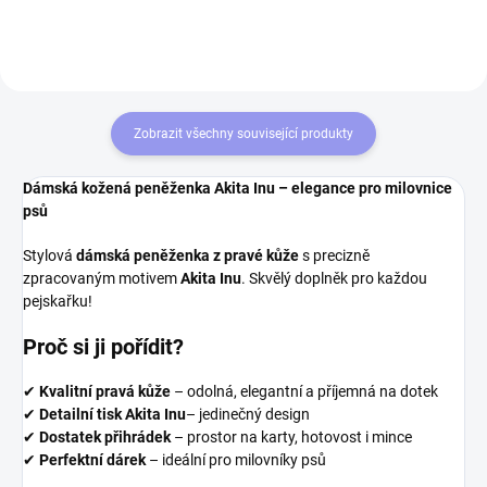
podšívkou,...
Zobrazit všechny související produkty
Dámská kožená peněženka Akita Inu – elegance pro milovnice
psů
Stylová
dámská peněženka z pravé kůže
s precizně
zpracovaným motivem
Akita Inu
. Skvělý doplněk pro každou
pejskařku!
Proč si ji pořídit?
✔
Kvalitní pravá kůže
– odolná, elegantní a příjemná na dotek
✔
Detailní tisk Akita Inu
– jedinečný design
✔
Dostatek přihrádek
– prostor na karty, hotovost i mince
✔
Perfektní dárek
– ideální pro milovníky psů